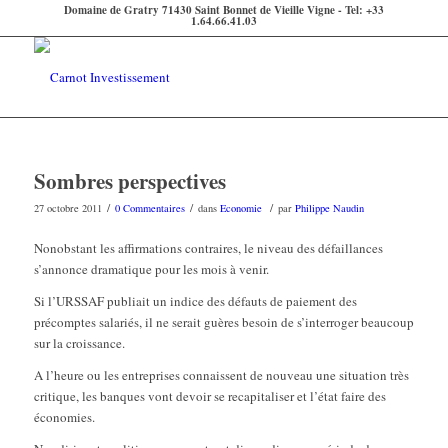
Domaine de Gratry 71430 Saint Bonnet de Vieille Vigne - Tel: +33
1.64.66.41.03
Sombres perspectives
/
/
/
27 octobre 2011
0 Commentaires
dans
Economie
par
Philippe Naudin
Nonobstant les affirmations contraires, le niveau des défaillances
s’annonce dramatique pour les mois à venir.
Si l’URSSAF publiait un indice des défauts de paiement des
précomptes salariés, il ne serait guères besoin de s’interroger beaucoup
sur la croissance.
A l’heure ou les entreprises connaissent de nouveau une situation très
critique, les banques vont devoir se recapitaliser et l’état faire des
économies.