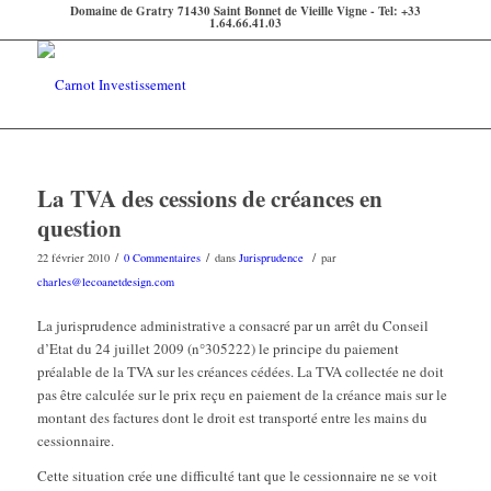
Domaine de Gratry 71430 Saint Bonnet de Vieille Vigne - Tel: +33
1.64.66.41.03
La TVA des cessions de créances en
question
/
/
/
22 février 2010
0 Commentaires
dans
Jurisprudence
par
charles@lecoanetdesign.com
La jurisprudence administrative a consacré par un arrêt du Conseil
d’Etat du 24 juillet 2009 (n°305222) le principe du paiement
préalable de la TVA sur les créances cédées. La TVA collectée ne doit
pas être calculée sur le prix reçu en paiement de la créance mais sur le
montant des factures dont le droit est transporté entre les mains du
cessionnaire.
Cette situation crée une difficulté tant que le cessionnaire ne se voit